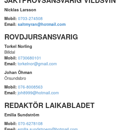
Nicklas Larsson
Mobil:
0703-274508
Email:
saltmyran@hotmail.com
ROVDJURSANSVARIG
Torkel Norling
Billdal
Mobil:
0730680101
Email:
torkelnor@gmail.com
Johan Öhman
Örsundsbro
Mobil:
076-8008563
Email:
joh8999@hotmail.com
REDAKTÖR LAIKABLADET
Emilia Sundström
Mobil:
070-6278108
Email:
emilia.sundstroem@hotmail.com