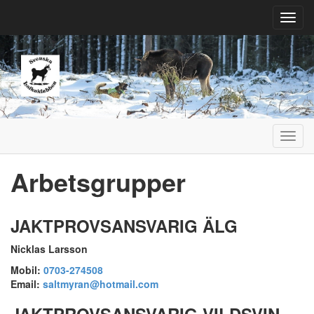
Toggl
navig
Toggl
navig
Arbetsgrupper
JAKTPROVSANSVARIG ÄLG
Nicklas Larsson
Mobil:
0703-274508
Email:
saltmyran@hotmail.com
JAKTPROVSANSVARIG VILDSVIN