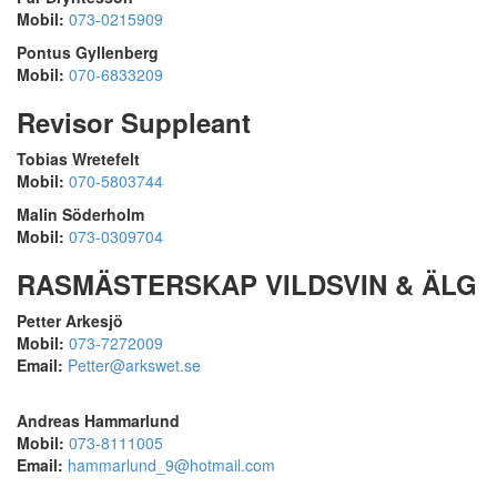
Mobil:
073-0215909
Pontus Gyllenberg
Mobil:
070-6833209
Revisor Suppleant
Tobias Wretefelt
Mobil:
070-5803744
Malin Söderholm
Mobil:
073-0309704
RASMÄSTERSKAP VILDSVIN & ÄLG
Petter Arkesjö
Mobil:
073-7272009
Email:
Petter@arkswet.se
Andreas Hammarlund
Mobil:
073-8111005
Email:
hammarlund_9@hotmail.com