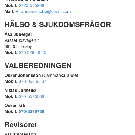
Mobil:
0725-5852064
Mail:
Andre.sand.jobb@gmail.com
HÄLSO & SJUKDOMSFRÅGOR
Åsa Juberget
Vasserudsvägen 4
685 93 Torsby
Mobil:
070 326 40 43
VALBEREDNINGEN
Oskar Johansson
(Sammankallande)
Mobil:
073-050 65 34
Niklas Jarmelid
Mobil:
070-5570568
Oskar Tåli
Mobil:
070-3546738
Revisorer
Pär Bryntesson