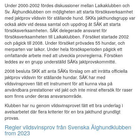
Under 2000-2002 fördes diskussioner mellan Laikaklubben och
Sv. Älghundklubben om möjligheten att starta försöksverksamhet
med jaktprov vildsvin för ställande hund. SKKs jakthundsgrupp var
också aktiv vid dessa samtal och uppdrog åt SÄK att starta
försöksverksamheten. SÄK delegerade ansvaret för
försöksverksamheten till Laikaklubben. Försöket startade 2002
och pågick till 2008. Under försöket prövades 55 hundar, och
merparten var laikor. Under hela försöksperioden pågick ett
omfattande arbete med att utveckla provreglerna. Försöken
leddes av en grupp underställd SÄKs jaktprovskommitté.
2008 besluta SKK att anta SÄKs förslag om att inrätta officiella
jaktprov vildsvin för ställande hundar. SÄK har med
vildsvinsproven fått ett instrument för att kunna visa på
användbara prestationer vid jakt och inte minst eftersök för raser
som finns under deras ansvarsområde.
Klubben har nu genom vildsvinsprovet fått ett bra underlag i
avelsarbetet där flera kriterier för en bra jakthund grundligt
provas.
Regler vildsvinsprov från Svenska Älghundklubben
from 2023