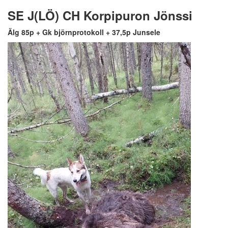
SE J(LÖ) CH Korpipuron Jönssi
Älg 85p + Gk björnprotokoll + 37,5p Junsele