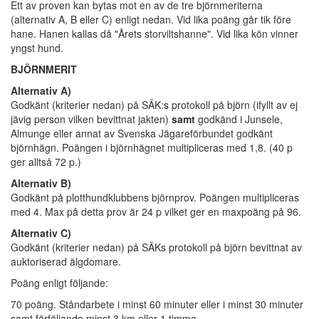
Ett av proven kan bytas mot en av de tre björnmeriterna
(alternativ A, B eller C) enligt nedan. Vid lika poäng går tik före
hane. Hanen kallas då "Årets storviltshanne". Vid lika kön vinner
yngst hund.
BJÖRNMERIT
Alternativ A)
Godkänt (kriterier nedan) på SÄK:s protokoll på björn (ifyllt av ej
jävig person vilken bevittnat jakten)
samt
godkänd i Junsele,
Almunge eller annat av Svenska Jägareförbundet godkänt
björnhägn. Poängen i björnhägnet multipliceras med 1,8. (40 p
ger alltså 72 p.)
Alternativ B)
Godkänt på plotthundklubbens björnprov. Poängen multipliceras
med 4. Max på detta prov är 24 p vilket ger en maxpoäng på 96.
Alternativ C)
Godkänt (kriterier nedan) på SÄKs protokoll på björn bevittnat av
auktoriserad älgdomare.
Poäng enligt följande:
70 poäng. Ståndarbete i minst 60 minuter eller i minst 30 minuter
samt förföljande minst 3 km eller 1 timma.