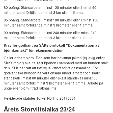
80 poäng. Ståndarbete i minst 120 minuter eller i minst 90
minuter samt förföljande minst 3 km eller 1 timma.
85 poäng. Ståndarbete i minst 180 minuter eller i minst 150
minuter samt förföljande minst 3 kilometer eller 1 timma.
90 poäng. Ståndarbete i minst 240 minuter eller minst 210
minuter samt förföljande minst 3 kilometer eller 1 timma.
Krav för godkänt på SÄKs protokoll "Dokumentation av
björnkontakt" för rekommendation.
Gäller enbart björn. Den som har bevittnat jakten (ej jävig enligt
SKKs regler) ska ha
sett
björnen i samband med att hunden ställt
den. SLK har rätt att intervjua vittnet för faktainsamling. För
godkänt ska hunden ha varit ensam under arbetet och skällt
ståndskall i minst 60 minuter eller skällt ståndskall minst 30
minuter samt förföljt minst 3 kilometer eller 1 timma. Arbete på
unge eller björn i träd räknas inte.
Reviderade statuter Torkel Norling 20170831
Årets Storviltslaika 23/24