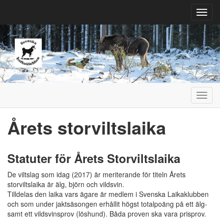
Toggl
navig
Toggl
navig
Årets storviltslaika
Statuter för Årets Storviltslaika
De viltslag som idag (2017) är meriterande för titeln Årets
storviltslaika är älg, björn och vildsvin.
Tilldelas den laika vars ägare är medlem i Svenska Laikaklubben
och som under jaktsäsongen erhållit högst totalpoäng på ett älg-
samt ett vildsvinsprov (löshund). Båda proven ska vara prisprov.