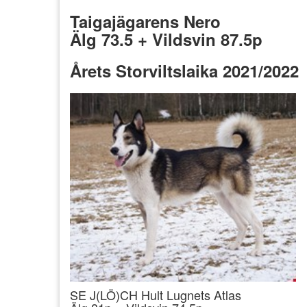
Taigajägarens Nero
Älg 73.5 + Vildsvin 87.5p
Årets Storviltslaika 2021/2022
SE J(LÖ)CH Hult Lugnets Atlas