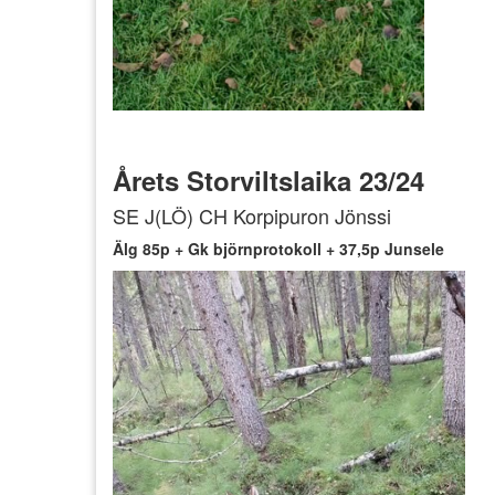
Årets Storviltslaika 23/24
SE J(LÖ) CH Korpipuron Jönssi
Älg 85p + Gk björnprotokoll + 37,5p Junsele