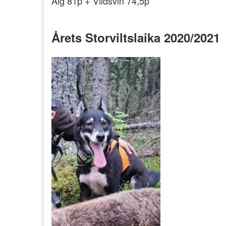
Älg 81p + Vildsvin 74,5p
Årets Storviltslaika 2020/2021