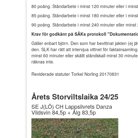
80 poäng. Ståndarbete i minst 120 minuter eller i mins
85 poäng. Ståndarbete i minst 180 minuter eller i minst
90 poäng. Ståndarbete i minst 240 minuter eller minst 
Krav för godkänt på SÄKs protokoll "Dokumentati
Gäller enbart björn. Den som har bevittnat jakten (ej j
den. SLK har rätt att intervjua vittnet för faktainsamli
minst 60 minuter eller skällt ståndskall minst 30 minuter
räknas inte.
Reviderade statuter Torkel Norling 20170831
Årets Storviltslaika 24/25
SE J(LÖ) CH Lappsilvrets Danza
Vildsvin 84,5p + Älg 83,5p