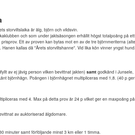
a
s storviltslaika är älg, björn och vildsvin.
ikaklubben och som under jaktsäsongen erhållit högst totalpoäng på ett
prisprov. Ett av proven kan bytas mot en av de tre björnmeriterna (alte
e. Hanen kallas då "Årets storviltshanne". Vid lika kön vinner yngst hund
yllt av ej jävig person vilken bevittnat jakten)
samt
godkänd i Junsele,
nt björnhägn. Poängen i björnhägnet multipliceras med 1,8. (40 p ger 
ipliceras med 4. Max på detta prov är 24 p vilket ger en maxpoäng på
evittnat av auktoriserad älgdomare.
 30 minuter samt förföljande minst 3 km eller 1 timma.