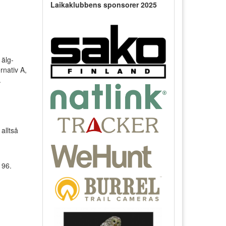
Laikaklubbens sponsorer 2025
 älg-
rnativ A,
.
alltså
 96.