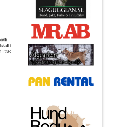
ällt
skall i
 i träd