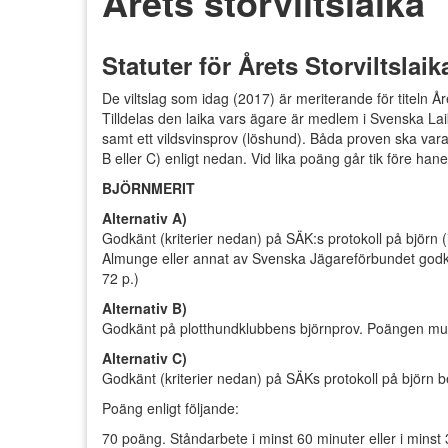
Årets storviltslaika
Statuter för Årets Storviltslaik
De viltslag som idag (2017) är meriterande för titeln Året
Tilldelas den laika vars ägare är medlem i Svenska La
samt ett vildsvinsprov (löshund). Båda proven ska vara 
B eller C) enligt nedan. Vid lika poäng går tik före han
BJÖRNMERIT
Alternativ A)
Godkänt (kriterier nedan) på SÄK:s protokoll på björn (if
Almunge eller annat av Svenska Jägareförbundet godkä
72 p.)
Alternativ B)
Godkänt på plotthundklubbens björnprov. Poängen mult
Alternativ C)
Godkänt (kriterier nedan) på SÄKs protokoll på björn b
Poäng enligt följande:
70 poäng. Ståndarbete i minst 60 minuter eller i minst