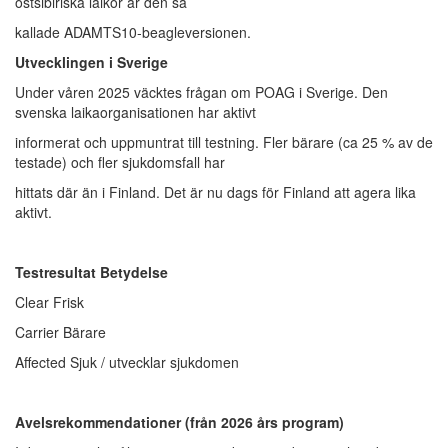
östsibiriska laikor är den så
kallade ADAMTS10-beagleversionen.
Utvecklingen i Sverige
Under våren 2025 väcktes frågan om POAG i Sverige. Den
svenska laikaorganisationen har aktivt
informerat och uppmuntrat till testning. Fler bärare (ca 25 % av de
testade) och fler sjukdomsfall har
hittats där än i Finland. Det är nu dags för Finland att agera lika
aktivt.
Testresultat Betydelse
Clear Frisk
Carrier Bärare
Affected Sjuk / utvecklar sjukdomen
Avelsrekommendationer (från 2026 års program)