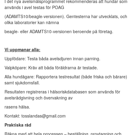
I det nya avelsmålsprogrammet rekommenderas att hundar som
används i avel testas för POAG
(ADAMTS10/beagle-versionen). Gentesterna har utvecklats, och
olika laboratorier kan nämna
beagle- eller ADAMTS10-versionen beroende på företag.
Vi uppmanar alla:
Uppfödare: Testa båda avelsdjuren innan parning.
Valpköpare: Kräv att båda föräldrarna är testade.
Alla hundägare: Rapportera testresultat (både friska och bärare)
samt sjukdomsfall.
Resultaten registreras i hälsoriskdatabasen som används för
avelsrådgivning och övervakning av
rasens hälsa.
Kontakt: tosslandas@gmail.com
Praktiska råd
Räkna med att hela processen – beställning, provtagning och