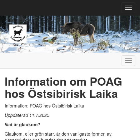
Toggl
navig
Toggl
navig
Information om POAG
hos Östsibirisk Laika
Information: POAG hos Östsibirisk Laika
Uppdaterad 11.7.2025
Vad är glaukom?
Glaukom, eller grön starr, är den vanligaste formen av
ögonsjukdom hos hundar där ögontrycket